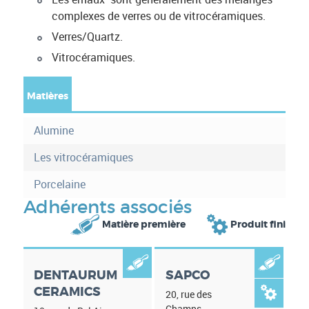
complexes de verres ou de vitrocéramiques.
Verres/Quartz.
Vitrocéramiques.
Matières
(
o
F
n
Alumine
o
g
l
Les vitrocéramiques
r
e
Porcelaine
t
m
a
Adhérents associés
c
o


Matière première
Produit fini
t
r
i
f


e
)
DENTAURUM
SAPCO
i
CERAMICS

20, rue des
Champs,