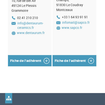
10, rue de Bel Air
n
91830
Le Coudray
49124
Le Plessis
Montceaux
f
Grammoire
+33 1 64 93 91 91
02 41 210 210
o
infomail@sapco.fr
info@dentaurum-
r
ceramics.fr
www.sapco.fr
www.dentaurum.fr
m
a
t
i
Fiche de l'adhérent
Fiche de l'adhérent
o
n