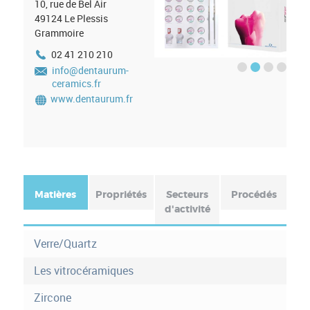
10, rue de Bel Air
49124
Le Plessis
Grammoire
02 41 210 210
Previous
info@dentaurum-
ceramics.fr
Next
www.dentaurum.fr
Matières
(
Propriétés
Secteurs
Procédés
o
d'activité
F
n
o
g
Verre/Quartz
l
r
e
Les vitrocéramiques
t
m
Zircone
a