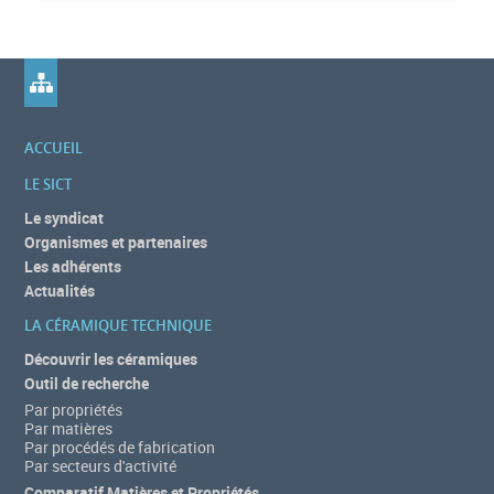
c
o
t
r
i
f
e
)
i
ACCUEIL
n
LE SICT
f
Le syndicat
Organismes et partenaires
o
Les adhérents
r
Actualités
m
LA CÉRAMIQUE TECHNIQUE
Découvrir les céramiques
a
Outil de recherche
t
Par propriétés
Par matières
i
Par procédés de fabrication
Par secteurs d'activité
o
Comparatif Matières et Propriétés