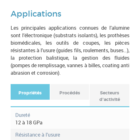
Applications
Les principales applications connues de l’alumine
sont l’électronique (substrats isolants), les prothèses
biomédicales, les outils de coupes, les pièces
résistantes à l’usure (guides fils, roulements, buses…),
la protection balistique, la gestion des fluides
(pompes de remplissage, vannes à billes, coating anti
abrasion et corrosion).
Propriétés
(
Procédés
Secteurs
o
d'activité
F
n
o
g
Dureté
l
12 à 18 GPa
r
e
t
Résistance à l’usure
m
a