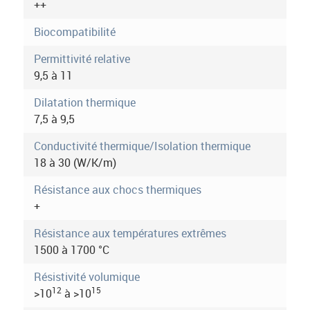
++
c
o
t
Biocompatibilité
r
i
f
Permittivité relative
e
)
9,5 à 11
i
Dilatation thermique
n
7,5 à 9,5
f
Conductivité thermique/Isolation thermique
18 à 30 (W/K/m)
o
r
Résistance aux chocs thermiques
+
m
Résistance aux températures extrêmes
a
1500 à 1700 °C
t
Résistivité volumique
i
12
15
>10
à >10