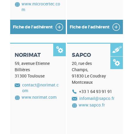
www.microcertec.co
m
Fiche de l'adhérent
Fiche de l'adhérent


NORIMAT
SAPCO

59, avenue Etienne
20, rue des
Billières
Champs,
31300
Toulouse
91830
Le Coudray
Montceaux
contact@norimat.c
om
+33 1 64 93 91 91
www.norimat.com
infomail@sapco.fr
www.sapco.fr