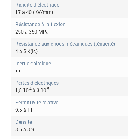
o
Rigidité diélectrique
17 à 40 (KV/mm)
n
Résistance à la flexion
250 à 350 MPa
Résistance aux chocs mécaniques (ténacité)
4 à 5 K(lc)
Inertie chimique
++
Pertes diélectriques
-4
-5
1,5.10
à 3.10
Permittivité relative
9.5 à 11
Densité
3.6 à 3.9