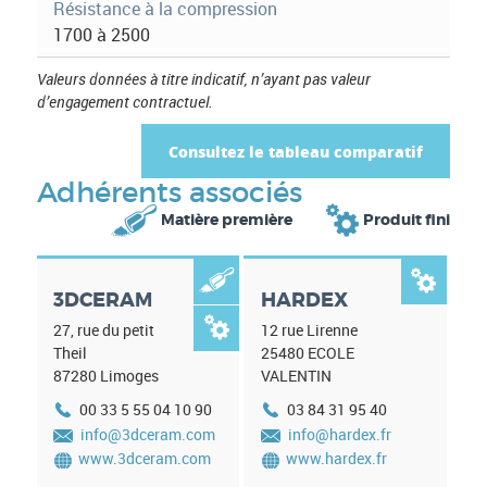
Résistance à la compression
1700 à 2500
Valeurs données à titre indicatif, n’ayant pas valeur
d’engagement contractuel.
Consultez le tableau comparatif
Adhérents associés


Matière première
Produit fini


3DCERAM
HARDEX

27, rue du petit
12 rue Lirenne
Theil
25480
ECOLE
87280
Limoges
VALENTIN
00 33 5 55 04 10 90
03 84 31 95 40
info@3dceram.com
info@hardex.fr
www.3dceram.com
www.hardex.fr