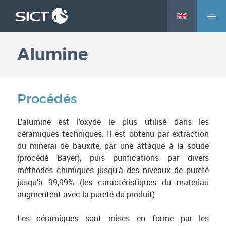
M
Aller
e
au
n
contenu
Alumine
u
principal
Procédés
L’alumine est l’oxyde le plus utilisé dans les
céramiques techniques. Il est obtenu par extraction
du minerai de bauxite, par une attaque à la soude
(procédé Bayer), puis purifications par divers
méthodes chimiques jusqu’à des niveaux de pureté
jusqu’à 99,99% (les caractéristiques du matériau
augmentent avec la pureté du produit).
Les céramiques sont mises en forme par les