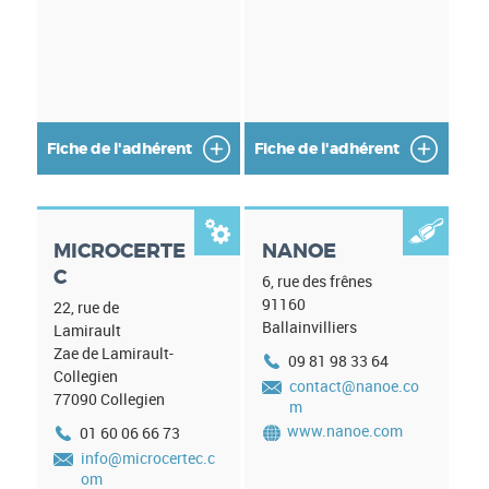
Fiche de l'adhérent
Fiche de l'adhérent


MICROCERTE
NANOE
C
6, rue des frênes
91160
22, rue de
Ballainvilliers
Lamirault
Zae de Lamirault-
09 81 98 33 64
Collegien
contact@nanoe.co
77090
Collegien
m
www.nanoe.com
01 60 06 66 73
info@microcertec.c
om