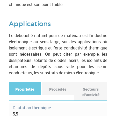
chimique est son point faible.
Applications
Le débouché naturel pour ce matériau est l’industrie
électronique au sens large, sur des applications où
isolement électrique et forte conductivité thermique
sont nécessaires. On peut citer, par exemple, les
dissipateurs isolants de diodes lasers, les isolants de
chambres de dépôts sous vide pour les semi-
conducteurs, les substrats de micro-électronique…
Propriétés
(
Procédés
Secteurs
o
d'activité
F
n
o
g
Dilatation thermique
l
5,5