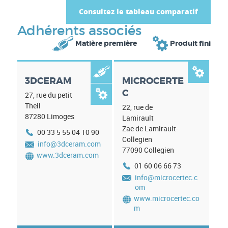
Consultez le tableau comparatif
Adhérents associés


Matière première
Produit fini


3DCERAM
MICROCERTE
C

27, rue du petit
Theil
22, rue de
87280
Limoges
Lamirault
Zae de Lamirault-
00 33 5 55 04 10 90
Collegien
info@3dceram.com
77090
Collegien
www.3dceram.com
01 60 06 66 73
info@microcertec.c
om
www.microcertec.co
m