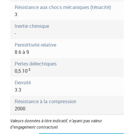
i
Résistance aux chocs mécaniques (ténacité)
3
o
Inertie chimique
n
-
Permittivité relative
8.6 à 9
Pertes diélectriques
-3
0,5.10
Densité
3.3
Résistance à la compression
2000
Valeurs données à titre indicatif, n’ayant pas valeur
d’engagement contractuel.