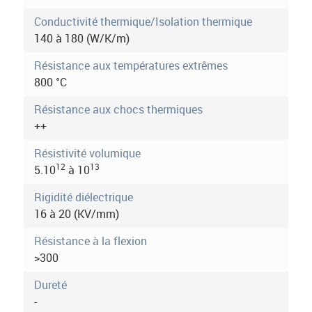
r
e
t
Conductivité thermique/Isolation thermique
m
a
140 à 180 (W/K/m)
c
o
t
Résistance aux températures extrêmes
r
i
800 °C
f
e
)
Résistance aux chocs thermiques
i
++
n
Résistivité volumique
12
13
5.10
à 10
f
Rigidité diélectrique
o
16 à 20 (KV/mm)
r
Résistance à la flexion
m
>300
a
Dureté
t
-