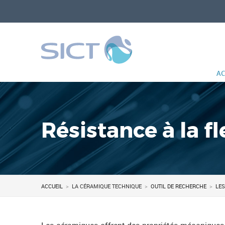
SICT
AC
e
n
u
Résistance à la f
ACCUEIL
>
LA CÉRAMIQUE TECHNIQUE
>
OUTIL DE RECHERCHE
>
LES
Vous