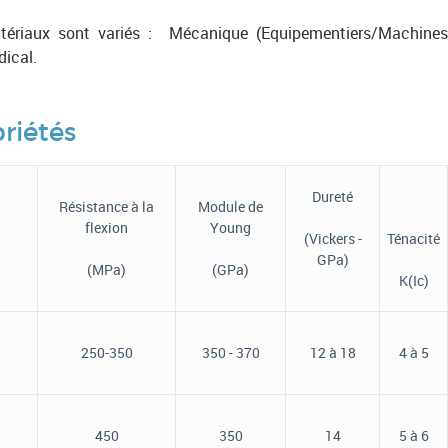
matériaux sont variés : Mécanique (Equipementiers/Machine
dical.
riétés
Dureté
Résistance à la
Module de
flexion
Young
(Vickers -
Ténacité
GPa)
(MPa)
(GPa)
K(Ic)
250-350
350 - 370
12 à 18
4 à 5
450
350
14
5 à 6