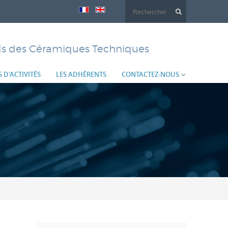
Formulaire
de
els des Céramiques Techniques
recherche
 D'ACTIVITÉS
LES ADHÉRENTS
CONTACTEZ-NOUS