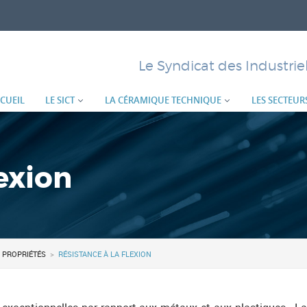
Aller
au
contenu
Le Syndicat des Industri
principal
CUEIL
LE SICT
LA CÉRAMIQUE TECHNIQUE
LES SECTEURS
M
lexion
 PROPRIÉTÉS
>
RÉSISTANCE À LA FLEXION