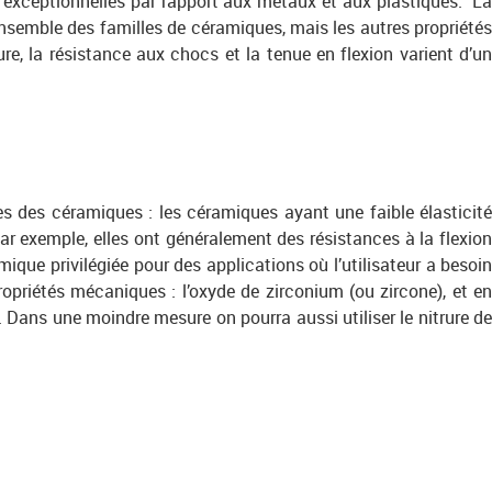
 exceptionnelles par rapport aux métaux et aux plastiques. L
ensemble des familles de céramiques, mais les autres propriété
sure, la résistance aux chocs et la tenue en flexion varient d’u
les des céramiques : les céramiques ayant une faible élasticit
r exemple, elles ont généralement des résistances à la flexio
ique privilégiée pour des applications où l’utilisateur a besoi
ropriétés mécaniques : l’oxyde de zirconium (ou zircone), et e
Z. Dans une moindre mesure on pourra aussi utiliser le nitrure d