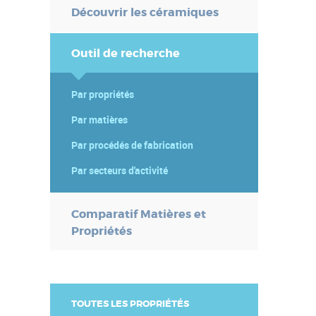
a
Découvrir les céramiques
s
n
Outil de recherche
Par propriétés
Par matières
é
Par procédés de fabrication
n
n
Par secteurs d'activité
n
e
Comparatif Matières et
Propriétés
TOUTES LES PROPRIÉTÉS