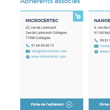
Adhérents associés
r
m

MICROCERTEC
NANO
a
22, rue de Lamirault
6, rue des 
t
Zae de Lamirault-Collegien
91160
Bal
77090
Collegien
i
09 81 
01 60 06 66 73
conta
o
info@microcertec.com
www.n
www.microcertec.com
n
Fiche de l'adhérent
Fiche 