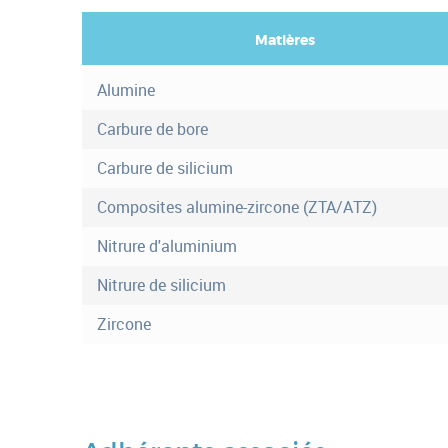
Matières
(
o
F
n
Alumine
o
g
l
Carbure de bore
r
e
Carbure de silicium
t
m
a
Composites alumine-zircone (ZTA/ATZ)
c
o
t
Nitrure d'aluminium
r
i
f
e
Nitrure de silicium
)
i
Zircone
n
f
o