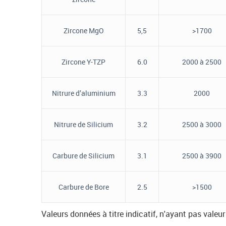
Zircone MgO
5,5
>1700
Zircone Y-TZP
6.0
2000 à 2500
Nitrure d’aluminium
3.3
2000
Nitrure de Silicium
3.2
2500 à 3000
Carbure de Silicium
3.1
2500 à 3900
Carbure de Bore
2.5
>1500
Valeurs données à titre indicatif, n'ayant pas vale