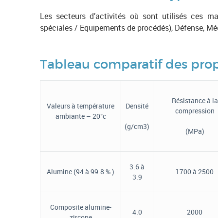
Les secteurs d’activités où sont utilisés ces 
spéciales / Equipements de procédés), Défense, Mé
Tableau comparatif des prop
Résistance à la
Valeurs à température
Densité
compression
ambiante – 20°c
(g/cm3)
(MPa)
3.6 à
Alumine (94 à 99.8 % )
1700 à 2500
3.9
Composite alumine-
4.0
2000
zircone