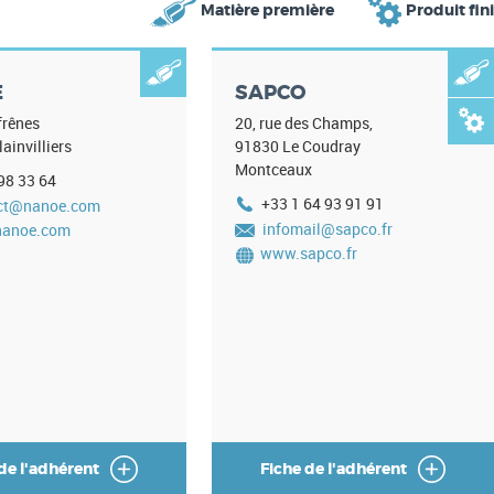


Matière première
Produit fin


E
SAPCO

frênes
20, rue des Champs,
lainvilliers
91830
Le Coudray
Montceaux
98 33 64
+33 1 64 93 91 91
ct@nanoe.com
infomail@sapco.fr
anoe.com
www.sapco.fr
de l'adhérent
Fiche de l'adhérent