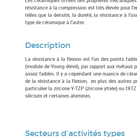
Les céramiques offrent des propriétés mécaniques
êtes
résistance à la compression est très élevée pour l’
ici
telles que la densité, la dureté, la résistance à l’u
type de céramique à l’autre.
Description
La résistance à la flexion est l’un des points faib
(module de Young élevé), par rapport aux métaux pa
assez faibles. Il y a cependant une nuance de céram
de la résistance à la flexion, en plus des autres p
particulier la zircone Y-TZP (zircone ytriée) ou l’AT
silicium et certaines alumines.
Secteurs d’activités types