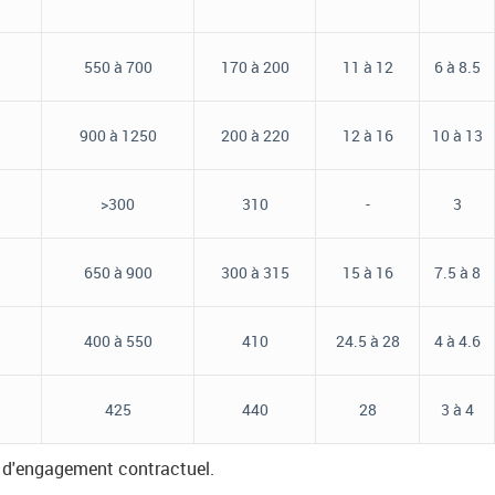
550 à 700
170 à 200
11 à 12
6 à 8.5
900 à 1250
200 à 220
12 à 16
10 à 13
>300
310
-
3
650 à 900
300 à 315
15 à 16
7.5 à 8
400 à 550
410
24.5 à 28
4 à 4.6
425
440
28
3 à 4
ur d'engagement contractuel.