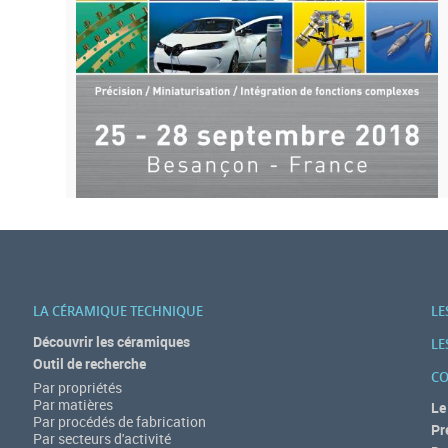
a
-
a
f
f
i
c
h
e
LA CÉRAMIQUE TECHNIQUE
LE
Découvrir les céramiques
_
LE
Outil de recherche
CO
2
Par propriétés
Par matières
Le
0
Par procédés de fabrication
Pr
Par secteurs d'activité