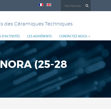
Formulaire
de
els des Céramiques Techniques
recherche
 D'ACTIVITÉS
LES ADHÉRENTS
CONTACTEZ-NOUS
ONORA (25-28