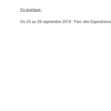
o
En pratique :
n
Du 25 au 28 septembre 2018 - Parc des Exposition
-
2
.
j
p
g