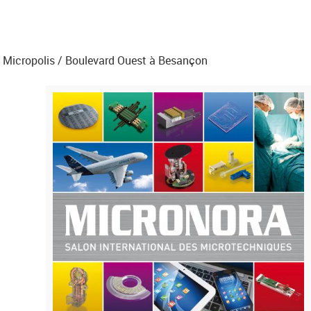
s Micropolis / Boulevard Ouest à Besançon
m
i
c
r
o
n
o
r