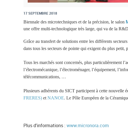
i
n
17 SEPTEMBRE 2018
t
Biennale des microtechniques et de la précision, le salon
une offre multi-technologique très large, qui va de la R&D
e
Grâce au transfert de solutions entre les différents secteur
r
dans tous les secteurs de pointe qui exigent du plus petit, pl
i
e
Tous les marchés sont concernés, plus particulièrement l’a
l’électromécanique, l’électroménager, l’équipement, l’informa
u
télécommunications, …
r
Plusieurs adhérents du SICT participent à cette nouvelle é
_
FRERES)
et
NANOE
. Le Pôle Européen de la Céramique
s
a
l
Plus d'informations :
www.micronora.com