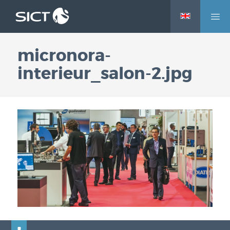
M
Aller
e
au
n
contenu
micronora-
u
principal
interieur_salon-2.jpg