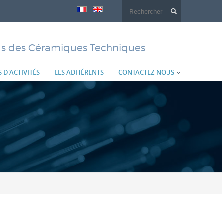
Formulaire
de
els des Céramiques Techniques
recherche
 D'ACTIVITÉS
LES ADHÉRENTS
CONTACTEZ-NOUS