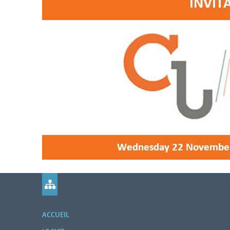
êtes
ici
ACCUEIL