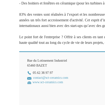
o
- Des boitiers et fenêtres en céramique (pour les turbines à
r
83% des ventes sont réalisées à l’export et les nombreuse
p
années un très fort accroissement d'activité. Cet esprit d’i
o
internationaux aussi bien avec des start-ups qu’avec des g
r
Le point fort de l'entreprise ? Offrir à ses clients en t
a
haute qualité tout au long du cycle de vie de leurs projets,
t
e
Rue du Lotissement Industriel
65460
BAZET
.
05.62.38.97.97
j
contact@sct-ceramics.com
www.sct-ceramics.com
p
g