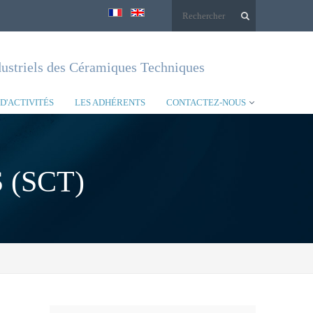
Formulaire
de
dustriels des Céramiques Techniques
recherche
D'ACTIVITÉS
LES ADHÉRENTS
CONTACTEZ-NOUS
 (SCT)