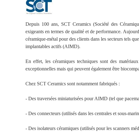
êtes
ici
l
Depuis 100 ans, SCT Ceramics (Société des Céramique
o
exigeants en termes de qualité et de performance. Aujourd’
g
céramique-métal pour des clients dans les secteurs tels que 
implantables actifs (AIMD).
o
_
En effet, les céramiques techniques sont des matériaux
exceptionnelles mais qui peuvent également être biocompa
2
0
Chez SCT Ceramics sont notamment fabriqués :
1
- Des traversées miniaturisées pour AIMD (tel que pacemake
6
- Des connecteurs (utilisés dans les centrales et sous-marin 
_
c
- Des isolateurs céramiques (utilisés pour les scanners médi