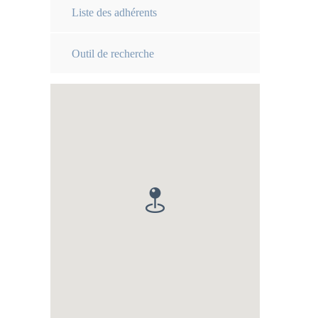
i
Liste des adhérents
Outil de recherche
s
s
x
s